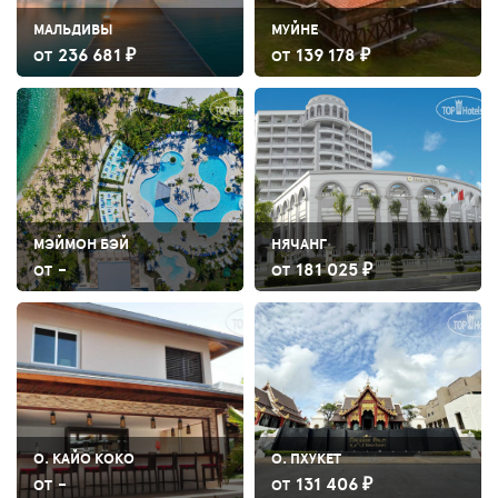
МАЛЬДИВЫ
МУЙНЕ
236 681 ₽
139 178 ₽
ОТ
ОТ
МЭЙМОН БЭЙ
НЯЧАНГ
-
181 025 ₽
ОТ
ОТ
О. КАЙО КОКО
О. ПХУКЕТ
-
131 406 ₽
ОТ
ОТ