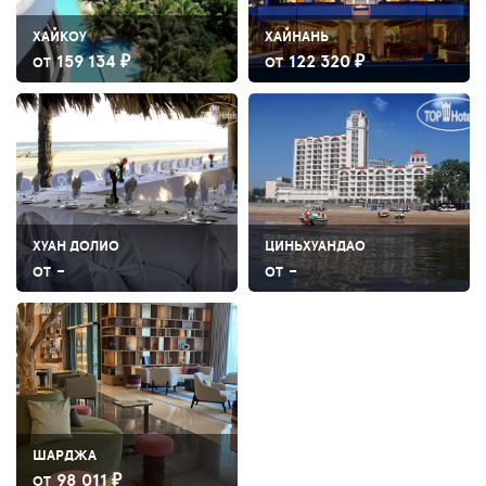
ХАЙКОУ
ХАЙНАНЬ
159 134 ₽
122 320 ₽
ОТ
ОТ
ХУАН ДОЛИО
ЦИНЬХУАНДАО
-
-
ОТ
ОТ
ШАРДЖА
98 011 ₽
ОТ