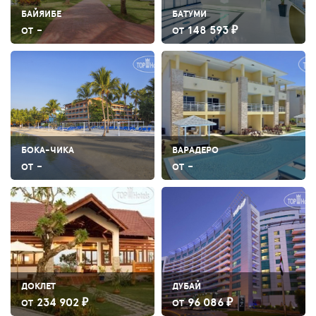
БАЙЯИБЕ
БАТУМИ
-
148 593 ₽
ОТ
ОТ
БОКА-ЧИКА
ВАРАДЕРО
-
-
ОТ
ОТ
ДОКЛЕТ
ДУБАЙ
234 902 ₽
96 086 ₽
ОТ
ОТ