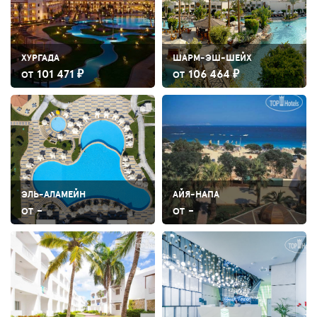
ХУРГАДА
ШАРМ-ЭШ-ШЕЙХ
101 471 ₽
106 464 ₽
ОТ
ОТ
ЭЛЬ-АЛАМЕЙН
АЙЯ-НАПА
-
-
ОТ
ОТ