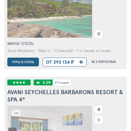
МИНИ-ОТЕЛЬ
Ансе Форбанс • Маэ о. • Пляжный • 1-я линия от моря
ОТ 393 134 ₽
ЗА 2 ВЗРОСЛЫХ
ТУРЫ В ОТЕЛЬ
4.28
27
отзывов
AVANI SEYCHELLES BARBARONS RESORT &
SPA
4*
283