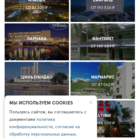
ОТ 81 305 ₽
ОТ 192 535 ₽
ЛАРНАКА
ФАНТХИЕТ
-
ОТ 145 684 ₽
ЦИНЬХУАНДАО
МАРМАРИС
-
ОТ 87 062 ₽
МЫ ИСПОЛЬЗУЕМ COOKIES
Пользуясь сайтом, вы соглашаетесь с
СИДЕ
БАТУМИ
документами
политика
ОТ 89 183 ₽
ОТ 145 095 ₽
конфиденциальности
,
согласие на
обработку персональных данных
,