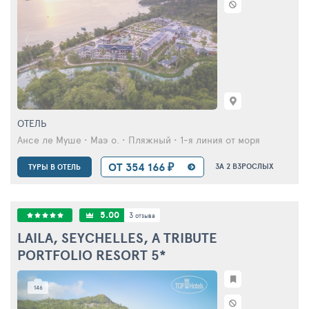
ОТЕЛЬ
Ансе ле Муше • Маэ о. • Пляжный • 1-я линия от моря
ОТ 354 166 ₽
ЗА 2 ВЗРОСЛЫХ
ТУРЫ В ОТЕЛЬ
5.00
3
отзыва
LAILA, SEYCHELLES, A TRIBUTE
PORTFOLIO RESORT
5*
146