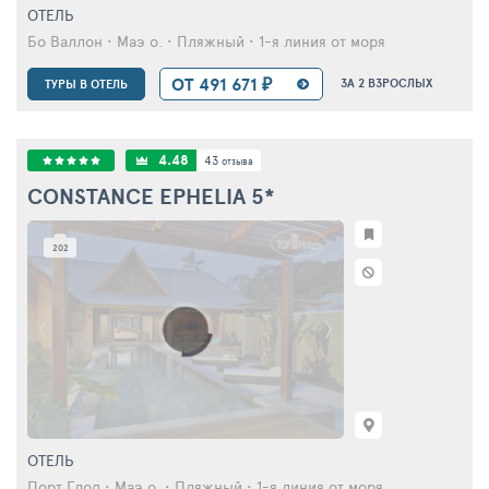
ОТЕЛЬ
Бо Валлон • Маэ о. • Пляжный • 1-я линия от моря
ОТ 491 671 ₽
ЗА 2 ВЗРОСЛЫХ
ТУРЫ В ОТЕЛЬ
4.48
43
отзыва
CONSTANCE EPHELIA
5*
202
ОТЕЛЬ
Порт Глод • Маэ о. • Пляжный • 1-я линия от моря