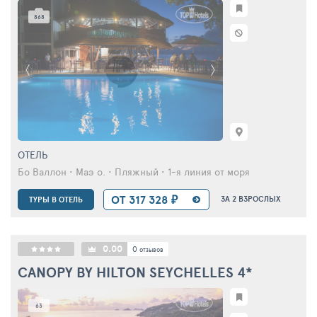
868
ОТЕЛЬ
Бо Валлон • Маэ о. • Пляжный • 1-я линия от моря
ОТ 317 328 ₽
ЗА 2 ВЗРОСЛЫХ
ТУРЫ В ОТЕЛЬ
0.00
0
отзывов
CANOPY BY HILTON SEYCHELLES
4*
63