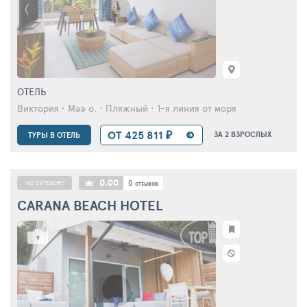
ОТЕЛЬ
Виктория • Маэ о. • Пляжный • 1-я линия от моря
ОТ 425 811 ₽
ЗА 2 ВЗРОСЛЫХ
ТУРЫ В ОТЕЛЬ
0.00
0
NO CATEGORY
отзывов
CARANA BEACH HOTEL
9